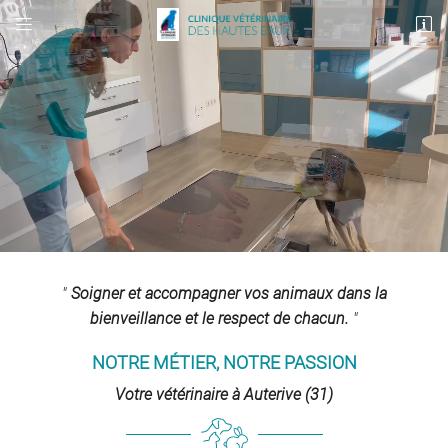


4 rue Etienne Billières
31190 Auterive
05 61 50 97 77
"
Soigner et accompagner vos animaux dans la
Adresse email de réception

bienveillance et le respect de chacun.
"
En cochant cette case, vous consentez à recevoir nos propositions commerciales à
NOTRE MÉTIER, NOTRE PASSION
l'adresse email indiqué ci-dessus. Vous pouvez vous désinscrire à tout moment en
utilisant
le formulaire de désinscription
.
Votre vétérinaire à Auterive (31)
INSCRIPTION