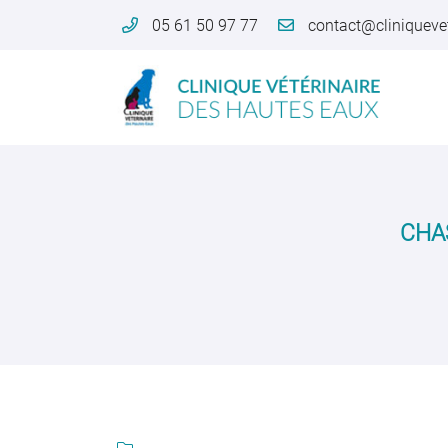
05 61 50 97 77
4 rue Etienne Billières
31190 Auterive
05 61 50 97 77
CHA
Adresse email de réception

En cochant cette case, vous consentez à recevoir nos propositions commerc
