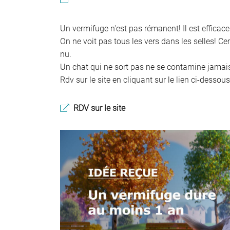
l'adresse email indiqué ci-dessus. Vous pouvez vous désinscrire à tout mome
utilisant
le formulaire de désinscription
.
Un vermifuge n'est pas rémanent! Il est efficace
INSCRIPTION
On ne voit pas tous les vers dans les selles! Ce
nu.
Un chat qui ne sort pas ne se contamine jamais!
Rdv sur le site en cliquant sur le lien ci-dessou
RDV sur le site