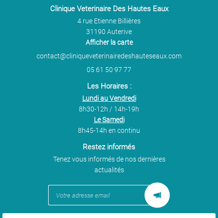
animaux et ce dès l'âge de
Clinique Veterinaire Des Hautes Eaux
2 mois, voire plus tôt pour
4 rue Etienne Billières
31190 Auterive
certains vaccins. Les
Afficher la carte
vaccinations se font dans
le cadre d'une consultation
de santé, et 2 ou 3
05 61 50 97 77
injections sont nécessaires
Les Horaires :
pour obtenir une protection
Lundi au Vendredi
efficace pour l'année .
8h30-12h / 14h-19h
Sans protection vaccinale
Le Samedi
préalable, un animal
8h45-14h en continu
contaminé par un virus, en
Restez informés
particulier les Parvovirus,
Tenez vous informés de nos dernières
peut mourir, et ce, malgré
actualités
parfois des soins de
réanimation importants,
car il n'existe pas de
traitement spécifique une