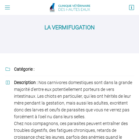


4 rue Etienne Billières
31190 Auterive
LA VERMIFUGATION
05 61 50 97 77
Catégorie :

Description :
Nos carnivores domestiques sont dans la grande

majorité d'entre eux potentiellement porteurs de vers
Adresse email de réception

intestinaux. Les chiots en particulier, qui les ont hérités de leur
mère pendant la gestation, mais aussi les adultes, excrètent
En cochant cette case, vous consentez à recevoir nos propositions commerciales à
donc des larves et oeufs de parasites que vous ne verrez pas
l'adresse email indiqué ci-dessus. Vous pouvez vous désinscrire à tout moment en
forcément à l'oeil nu dans leurs selles.
utilisant
le formulaire de désinscription
.
Chez nos compagnons, ces parasites peuvent entraîner des
troubles digestifs, des fatigues chroniques, retards de
INSCRIPTION
croissance chez les jeunes, parfois des anémies quand le