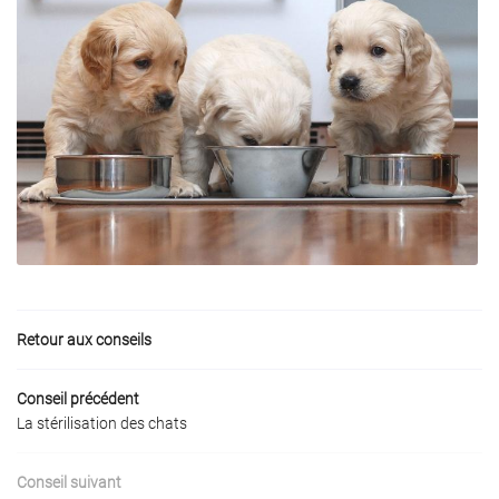
Une questio
Accueil
La Clinique
05 61 50 97 7
Nos Services
Retour aux conseils
Nos Conseils
Conseil précédent
Actualités
La stérilisation des chats
Avis
Restez infor
Conseil suivant
Contact